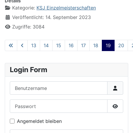
Details
Kategorie:
KSJ Einzelmeisterschaften
Veröffentlicht: 14. September 2023
Zugriffe: 3084
13
14
15
16
17
18
19
20
Seite 19 von 22
Login Form
Benutzername
Passwort
Passwor
Angemeldet bleiben