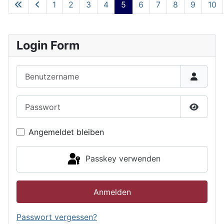
1
2
3
4
5
6
7
8
9
10
Seite 5 von 22
Login Form
Benutzername
Passwort
Passwor
Angemeldet bleiben
Passkey verwenden
Anmelden
Passwort vergessen?