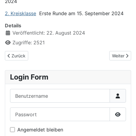
2024
2. Kreisklasse
Erste Runde am 15. September 2024
Details
Veröffentlicht: 22. August 2024
Zugriffe: 2521
Vorheriger Beitrag: KSV Viererpokal 2024/25
Nächster Be
Zurück
Weiter
Login Form
Benutzername
Passwort
Passwor
Angemeldet bleiben