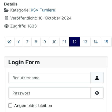
Details
Kategorie:
KSV Turniere
Veröffentlicht: 18. Oktober 2024
Zugriffe: 1833
7
8
9
10
11
12
13
14
15
Seite 12 von 22
Login Form
Benutzername
Passwort
Passwor
Angemeldet bleiben