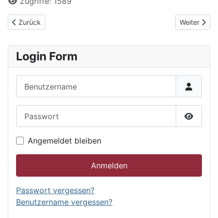
Zugriffe: 1589
Vorheriger Beitrag: KSJ U12-Manschaftsmeisterschaft 2024/202
Nächster Be
Zurück
Weiter
Login Form
Benutzername
Passwort
Passwor
Angemeldet bleiben
Anmelden
Passwort vergessen?
Benutzername vergessen?