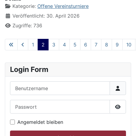
Kategorie:
Offene Vereinsturniere
Veröffentlicht: 30. April 2026
Zugriffe: 736
1
2
3
4
5
6
7
8
9
10
Seite 2 von 22
Login Form
Benutzername
Passwort
Passwor
Angemeldet bleiben