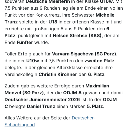
souverän
Deutsche Meisterin
in der Klasse
U16w
. Mit
7,5 Punkten aus 9 Runden lag sie am Ende einen vollen
Punkt vor der Konkurrenz. Ihre Schwester
Michelle
Trunz
spielte in der
U18
in der offenen Klasse mit und
erreichte mit großartigen 6 aus 9 Punkten den
6.
Platz
, punktgleich mit
Nelson Strehse (KKS)
, der am
Ende
Fünfter
wurde.
Toller Erfolg auch für
Varvara Sigacheva (SG Porz)
,
die in der
U10w
mit 7,5 Punkten den
zweiten Platz
belegte. In der gleichen Altersklasse erreichte ihre
Vereinskollegin
Christin Kirchner
den
6. Platz
.
Zudem gab es weitere Erfolge durch
Maximilian
Menzel (SG Porz)
, der die
ODJM A
gewann und damit
Deutscher Juniorenmeister 2026
ist. In der
ODJM
C
belegte
Daniel Trunz
einen starken
5. Platz
.
Alles Weitere auf der Seite der
Deutschen
Schachjugend
.