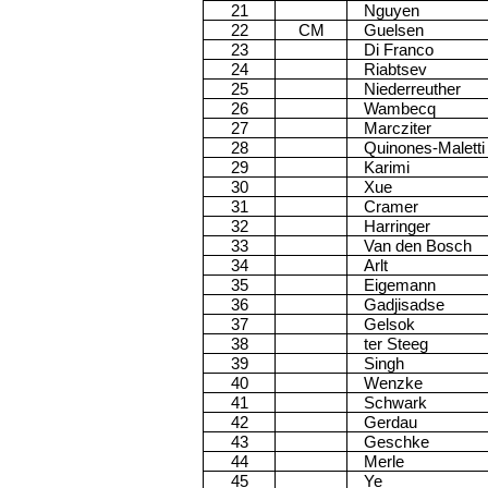
21
Nguyen
22
CM
Guelsen
23
Di Franco
24
Riabtsev
25
Niederreuther
26
Wambecq
27
Marcziter
28
Quinones-Maletti
29
Karimi
30
Xue
31
Cramer
32
Harringer
33
Van den Bosch
34
Arlt
35
Eigemann
36
Gadjisadse
37
Gelsok
38
ter Steeg
39
Singh
40
Wenzke
41
Schwark
42
Gerdau
43
Geschke
44
Merle
45
Ye