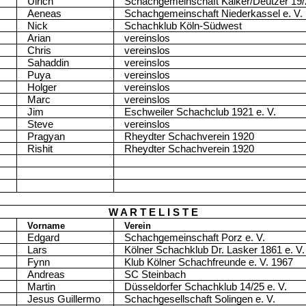
Ulrich
Schachgemeinschaft Kalker/Deutzer 19/
Aeneas
Schachgemeinschaft Niederkassel e. V.
Nick
Schachklub Köln-Südwest
Arian
vereinslos
Chris
vereinslos
Sahaddin
vereinslos
Puya
vereinslos
Holger
vereinslos
Marc
vereinslos
Jim
Eschweiler Schachclub 1921 e. V.
Steve
vereinslos
Pragyan
Rheydter Schachverein 1920
Rishit
Rheydter Schachverein 1920
W A R T E L I S T E
Vorname
Verein
Edgard
Schachgemeinschaft Porz e. V.
Lars
Kölner Schachklub Dr. Lasker 1861 e. V.
Fynn
Klub Kölner Schachfreunde e. V. 1967
Andreas
SC Steinbach
Martin
Düsseldorfer Schachklub 14/25 e. V.
Jesus Guillermo
Schachgesellschaft Solingen e. V.