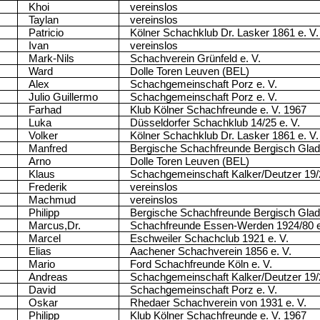
Khoi
vereinslos
Taylan
vereinslos
Patricio
Kölner Schachklub Dr. Lasker 1861 e. V.
Ivan
vereinslos
Mark-Nils
Schachverein Grünfeld e. V.
Ward
Dolle Toren Leuven (BEL)
Alex
Schachgemeinschaft Porz e. V.
Julio Guillermo
Schachgemeinschaft Porz e. V.
Farhad
Klub Kölner Schachfreunde e. V. 1967
Luka
Düsseldorfer Schachklub 14/25 e. V.
Volker
Kölner Schachklub Dr. Lasker 1861 e. V.
Manfred
Bergische Schachfreunde Bergisch Glad
Arno
Dolle Toren Leuven (BEL)
Klaus
Schachgemeinschaft Kalker/Deutzer 19/
Frederik
vereinslos
Machmud
vereinslos
Philipp
Bergische Schachfreunde Bergisch Glad
Marcus,Dr.
Schachfreunde Essen-Werden 1924/80 e
Marcel
Eschweiler Schachclub 1921 e. V.
Elias
Aachener Schachverein 1856 e. V.
Mario
Ford Schachfreunde Köln e. V.
Andreas
Schachgemeinschaft Kalker/Deutzer 19/
David
Schachgemeinschaft Porz e. V.
Oskar
Rhedaer Schachverein von 1931 e. V.
Philipp
Klub Kölner Schachfreunde e. V. 1967