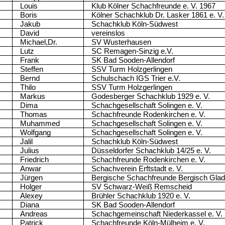
Louis
Klub Kölner Schachfreunde e. V. 1967
Boris
Kölner Schachklub Dr. Lasker 1861 e. V.
Jakub
Schachklub Köln-Südwest
David
vereinslos
Michael,Dr.
SV Wusterhausen
Lutz
SC Remagen-Sinzig e.V.
Frank
SK Bad Sooden-Allendorf
Steffen
SSV Turm Holzgerlingen
Bernd
Schulschach IGS Trier e.V.
Thilo
SSV Turm Holzgerlingen
Markus
Godesberger Schachklub 1929 e. V.
Dima
Schachgesellschaft Solingen e. V.
Thomas
Schachfreunde Rodenkirchen e. V.
Muhammed
Schachgesellschaft Solingen e. V.
Wolfgang
Schachgesellschaft Solingen e. V.
Jalil
Schachklub Köln-Südwest
Julius
Düsseldorfer Schachklub 14/25 e. V.
Friedrich
Schachfreunde Rodenkirchen e. V.
Anwar
Schachverein Erftstadt e. V.
Jürgen
Bergische Schachfreunde Bergisch Glad
Holger
SV Schwarz-Weiß Remscheid
Alexey
Brühler Schachklub 1920 e. V.
Diana
SK Bad Sooden-Allendorf
Andreas
Schachgemeinschaft Niederkassel e. V.
Patrick
Schachfreunde Köln-Mülheim e. V.