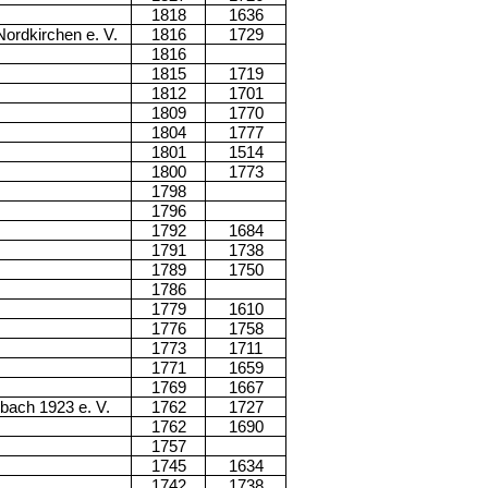
1818
1636
ordkirchen e. V.
1816
1729
1816
1815
1719
1812
1701
1809
1770
1804
1777
1801
1514
1800
1773
1798
1796
1792
1684
1791
1738
1789
1750
1786
1779
1610
1776
1758
1773
1711
1771
1659
1769
1667
bach 1923 e. V.
1762
1727
1762
1690
1757
1745
1634
1742
1738