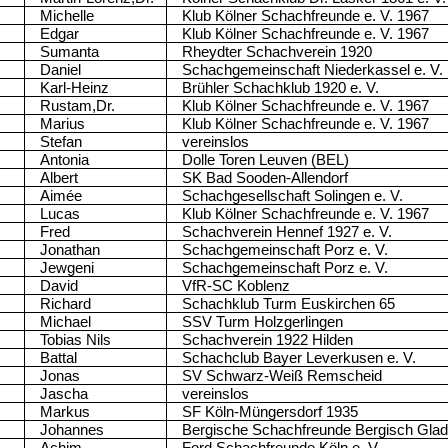
Michelle
Klub Kölner Schachfreunde e. V. 1967
Edgar
Klub Kölner Schachfreunde e. V. 1967
Sumanta
Rheydter Schachverein 1920
Daniel
Schachgemeinschaft Niederkassel e. V.
Karl-Heinz
Brühler Schachklub 1920 e. V.
Rustam,Dr.
Klub Kölner Schachfreunde e. V. 1967
Marius
Klub Kölner Schachfreunde e. V. 1967
Stefan
vereinslos
Antonia
Dolle Toren Leuven (BEL)
Albert
SK Bad Sooden-Allendorf
Aimée
Schachgesellschaft Solingen e. V.
Lucas
Klub Kölner Schachfreunde e. V. 1967
Fred
Schachverein Hennef 1927 e. V.
Jonathan
Schachgemeinschaft Porz e. V.
Jewgeni
Schachgemeinschaft Porz e. V.
David
VfR-SC Koblenz
Richard
Schachklub Turm Euskirchen 65
Michael
SSV Turm Holzgerlingen
Tobias Nils
Schachverein 1922 Hilden
Battal
Schachclub Bayer Leverkusen e. V.
Jonas
SV Schwarz-Weiß Remscheid
Jascha
vereinslos
Markus
SF Köln-Müngersdorf 1935
Johannes
Bergische Schachfreunde Bergisch Glad