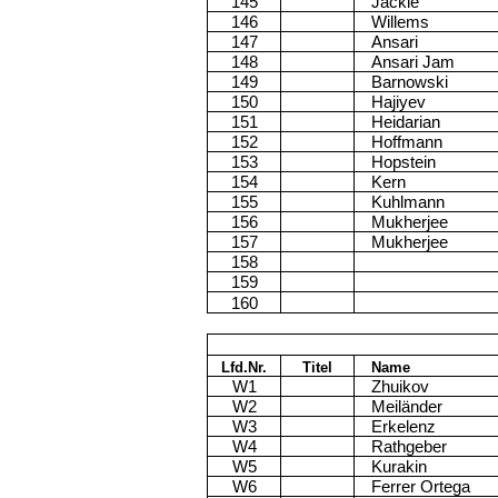
145
Jäckle
146
Willems
147
Ansari
148
Ansari Jam
149
Barnowski
150
Hajiyev
151
Heidarian
152
Hoffmann
153
Hopstein
154
Kern
155
Kuhlmann
156
Mukherjee
157
Mukherjee
158
159
160
Lfd.Nr.
Titel
Name
W1
Zhuikov
W2
Meiländer
W3
Erkelenz
W4
Rathgeber
W5
Kurakin
W6
Ferrer Ortega