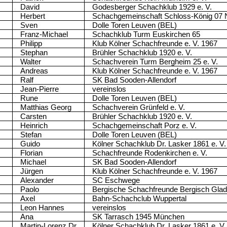
David
Godesberger Schachklub 1929 e. V.
Herbert
Schachgemeinschaft Schloss-König 07 N
Sven
Dolle Toren Leuven (BEL)
Franz-Michael
Schachklub Turm Euskirchen 65
Philipp
Klub Kölner Schachfreunde e. V. 1967
Stephan
Brühler Schachklub 1920 e. V.
Walter
Schachverein Turm Bergheim 25 e. V.
Andreas
Klub Kölner Schachfreunde e. V. 1967
Ralf
SK Bad Sooden-Allendorf
Jean-Pierre
vereinslos
Rune
Dolle Toren Leuven (BEL)
Matthias Georg
Schachverein Grünfeld e. V.
Carsten
Brühler Schachklub 1920 e. V.
Heinrich
Schachgemeinschaft Porz e. V.
Stefan
Dolle Toren Leuven (BEL)
Guido
Kölner Schachklub Dr. Lasker 1861 e. V.
Florian
Schachfreunde Rodenkirchen e. V.
Michael
SK Bad Sooden-Allendorf
Jürgen
Klub Kölner Schachfreunde e. V. 1967
Alexander
SC Eschwege
Paolo
Bergische Schachfreunde Bergisch Glad
Axel
Bahn-Schachclub Wuppertal
Leon Hannes
vereinslos
Ana
SK Tarrasch 1945 München
Martin-Lorenz,Dr.
Kölner Schachklub Dr. Lasker 1861 e. V.