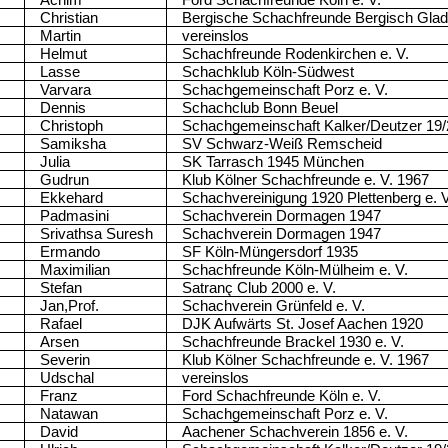
Achim
Ford Schachfreunde Köln e. V.
Christian
Bergische Schachfreunde Bergisch Glad
Martin
vereinslos
Helmut
Schachfreunde Rodenkirchen e. V.
Lasse
Schachklub Köln-Südwest
Varvara
Schachgemeinschaft Porz e. V.
Dennis
Schachclub Bonn Beuel
Christoph
Schachgemeinschaft Kalker/Deutzer 19/
Samiksha
SV Schwarz-Weiß Remscheid
Julia
SK Tarrasch 1945 München
Gudrun
Klub Kölner Schachfreunde e. V. 1967
Ekkehard
Schachvereinigung 1920 Plettenberg e. V
Padmasini
Schachverein Dormagen 1947
Srivathsa Suresh
Schachverein Dormagen 1947
Ermando
SF Köln-Müngersdorf 1935
Maximilian
Schachfreunde Köln-Mülheim e. V.
Stefan
Satranç Club 2000 e. V.
Jan,Prof.
Schachverein Grünfeld e. V.
Rafael
DJK Aufwärts St. Josef Aachen 1920
Arsen
Schachfreunde Brackel 1930 e. V.
Severin
Klub Kölner Schachfreunde e. V. 1967
Udschal
vereinslos
Franz
Ford Schachfreunde Köln e. V.
Natawan
Schachgemeinschaft Porz e. V.
David
Aachener Schachverein 1856 e. V.