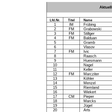
Aktuell
Lfd.Nr.
Titel
Name
1
IM
Frübing
2
FM
Grabowski
3
FM
Stillger
4
FM
Balduan
5
Gramb
6
Vlasov
7
FM
Ivic
8
Raasch
9
Huesmann
10
Nagel
11
Keller
12
FM
Marcziter
13
Köhler
14
Menzel
15
Riemland
16
Wiekert
17
CM
Pieper
18
Marcks
19
Jügel
20
Arts