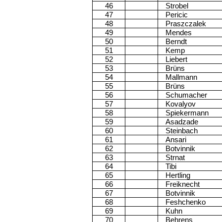
46
Strobel
47
Pericic
48
Praszczalek
49
Mendes
50
Berndt
51
Kemp
52
Liebert
53
Brüns
54
Mallmann
55
Brüns
56
Schumacher
57
Kovalyov
58
Spiekermann
59
Asadzade
60
Steinbach
61
Ansari
62
Botvinnik
63
Strnat
64
Tibi
65
Hertling
66
Freiknecht
67
Botvinnik
68
Feshchenko
69
Kuhn
70
Behrens