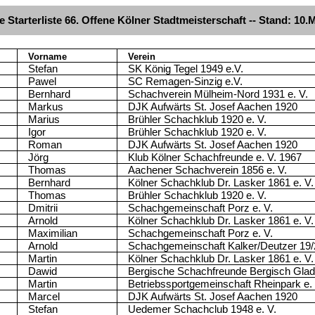
e Starterliste 66. Offene Kölner Stadtmeisterschaft -- Stand: 10.
Vorname
Verein
Stefan
SK König Tegel 1949 e.V.
Pawel
SC Remagen-Sinzig e.V.
Bernhard
Schachverein Mülheim-Nord 1931 e. V.
Markus
DJK Aufwärts St. Josef Aachen 1920
Marius
Brühler Schachklub 1920 e. V.
Igor
Brühler Schachklub 1920 e. V.
Roman
DJK Aufwärts St. Josef Aachen 1920
Jörg
Klub Kölner Schachfreunde e. V. 1967
Thomas
Aachener Schachverein 1856 e. V.
Bernhard
Kölner Schachklub Dr. Lasker 1861 e. V.
Thomas
Brühler Schachklub 1920 e. V.
Dmitrii
Schachgemeinschaft Porz e. V.
Arnold
Kölner Schachklub Dr. Lasker 1861 e. V.
Maximilian
Schachgemeinschaft Porz e. V.
Arnold
Schachgemeinschaft Kalker/Deutzer 19/
Martin
Kölner Schachklub Dr. Lasker 1861 e. V.
Dawid
Bergische Schachfreunde Bergisch Glad
Martin
Betriebssportgemeinschaft Rheinpark e. 
Marcel
DJK Aufwärts St. Josef Aachen 1920
Stefan
Uedemer Schachclub 1948 e. V.