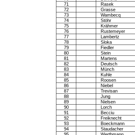
71
Rasek
72
Grasse
73
Wambecq
74
Stöhr
75
Krähmer
76
Rustemeyer
77
Lambertz
78
Sloka
79
Fiedler
80
Stein
81
Martens
82
Deutsch
83
Münch
84
Kuhle
85
Roosen
86
Niebel
87
Trevisan
88
Jung
89
Nielsen
90
Lorch
91
Becciu
92
Freiknecht
93
Boeckmann
94
Staudacher
95
Werthmann