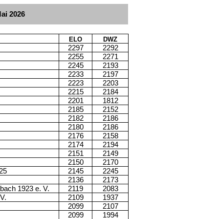
Mai 2026
ELO
DWZ
2297
2292
2255
2271
2245
2193
2233
2197
2223
2203
2215
2184
2201
1812
2185
2152
2182
2186
2180
2186
2176
2158
2174
2194
2151
2149
2150
2170
25
2145
2245
2136
2173
bach 1923 e. V.
2119
2083
V.
2109
1937
2099
2107
2099
1994