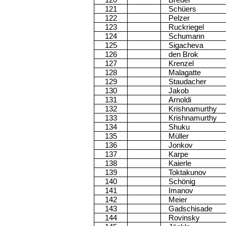
120
Breuer
121
Schüers
122
Pelzer
123
Ruckriegel
124
Schumann
125
Sigacheva
126
den Brok
127
Krenzel
128
Malagatte
129
Staudacher
130
Jakob
131
Arnoldi
132
Krishnamurthy
133
Krishnamurthy
134
Shuku
135
Müller
136
Jonkov
137
Karpe
138
Kaierle
139
Toktakunov
140
Schönig
141
Imanov
142
Meier
143
Gadschisade
144
Rovinsky