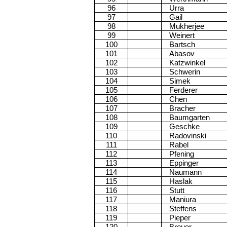
96
Urra
97
Gail
98
Mukherjee
99
Weinert
100
Bartsch
101
Abasov
102
Katzwinkel
103
Schwerin
104
Simek
105
Ferderer
106
Chen
107
Bracher
108
Baumgarten
109
Geschke
110
Radovinski
111
Rabel
112
Pfening
113
Eppinger
114
Naumann
115
Haslak
116
Stutt
117
Maniura
118
Steffens
119
Pieper