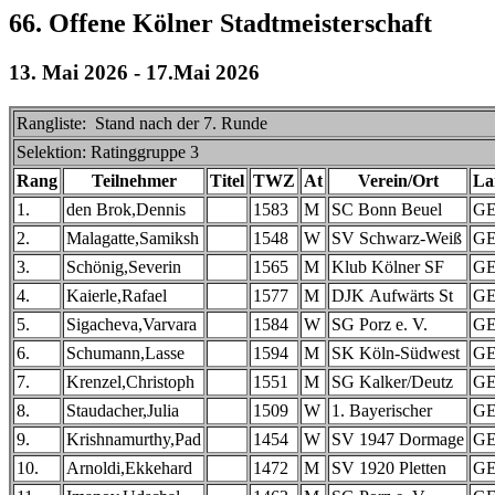
66. Offene Kölner Stadtmeisterschaft
13. Mai 2026 - 17.Mai 2026
Rangliste: Stand nach der 7. Runde
Selektion: Ratinggruppe 3
Rang
Teilnehmer
Titel
TWZ
At
Verein/Ort
La
1.
den Brok,Dennis
1583
M
SC Bonn Beuel
G
2.
Malagatte,Samiksh
1548
W
SV Schwarz-Weiß
G
3.
Schönig,Severin
1565
M
Klub Kölner SF
G
4.
Kaierle,Rafael
1577
M
DJK Aufwärts St
G
5.
Sigacheva,Varvara
1584
W
SG Porz e. V.
G
6.
Schumann,Lasse
1594
M
SK Köln-Südwest
G
7.
Krenzel,Christoph
1551
M
SG Kalker/Deutz
G
8.
Staudacher,Julia
1509
W
1. Bayerischer
G
9.
Krishnamurthy,Pad
1454
W
SV 1947 Dormage
G
10.
Arnoldi,Ekkehard
1472
M
SV 1920 Pletten
G