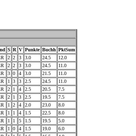
nd
S
R
V
Punkte
Buchh
PktSum
ER
2
2
3
3.0
24.5
12.0
ER
2
2
3
3.0
24.5
11.0
ER
3
0
4
3.0
21.5
11.0
ER
1
3
3
2.5
24.5
11.0
ER
2
1
4
2.5
20.5
7.5
ER
2
1
3
2.5
19.5
7.5
ER
1
2
4
2.0
23.0
8.0
ER
1
1
4
1.5
22.5
8.0
ER
1
1
5
1.5
19.5
5.0
ER
1
0
4
1.5
19.0
6.0