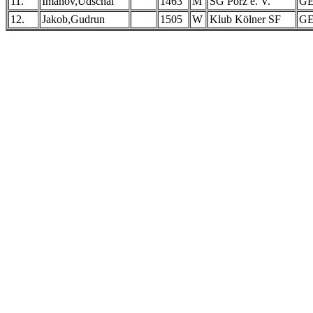
11.
Imanov,Udschal
1463
M
SG Porz e. V.
G
12.
Jakob,Gudrun
1505
W
Klub Kölner SF
G