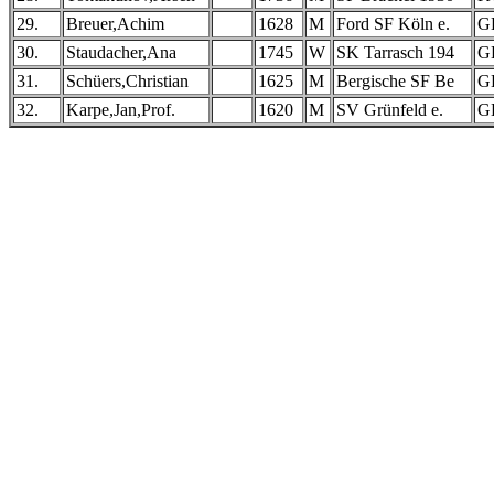
29.
Breuer,Achim
1628
M
Ford SF Köln e.
G
30.
Staudacher,Ana
1745
W
SK Tarrasch 194
G
31.
Schüers,Christian
1625
M
Bergische SF Be
G
32.
Karpe,Jan,Prof.
1620
M
SV Grünfeld e.
G