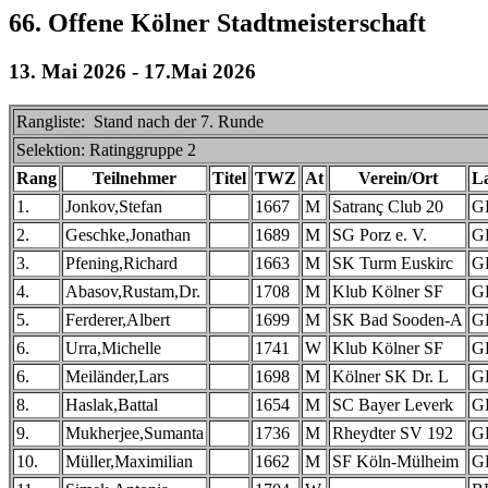
66. Offene Kölner Stadtmeisterschaft
13. Mai 2026 - 17.Mai 2026
Rangliste: Stand nach der 7. Runde
Selektion: Ratinggruppe 2
Rang
Teilnehmer
Titel
TWZ
At
Verein/Ort
L
1.
Jonkov,Stefan
1667
M
Satranç Club 20
G
2.
Geschke,Jonathan
1689
M
SG Porz e. V.
G
3.
Pfening,Richard
1663
M
SK Turm Euskirc
G
4.
Abasov,Rustam,Dr.
1708
M
Klub Kölner SF
G
5.
Ferderer,Albert
1699
M
SK Bad Sooden-A
G
6.
Urra,Michelle
1741
W
Klub Kölner SF
G
6.
Meiländer,Lars
1698
M
Kölner SK Dr. L
G
8.
Haslak,Battal
1654
M
SC Bayer Leverk
G
9.
Mukherjee,Sumanta
1736
M
Rheydter SV 192
G
10.
Müller,Maximilian
1662
M
SF Köln-Mülheim
G