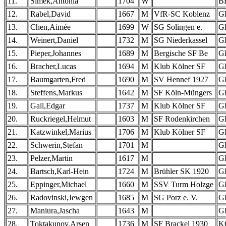
11.
Simek,Antonia
1704
W
B
12.
Rabel,David
1667
M
VfR-SC Koblenz
G
13.
Chen,Aimée
1699
W
SG Solingen e.
G
14.
Weinert,Daniel
1732
M
SG Niederkassel
G
15.
Pieper,Johannes
1689
M
Bergische SF Be
G
16.
Bracher,Lucas
1694
M
Klub Kölner SF
G
17.
Baumgarten,Fred
1690
M
SV Hennef 1927
G
18.
Steffens,Markus
1642
M
SF Köln-Müngers
G
19.
Gail,Edgar
1737
M
Klub Kölner SF
G
20.
Ruckriegel,Helmut
1603
M
SF Rodenkirchen
G
21.
Katzwinkel,Marius
1706
M
Klub Kölner SF
G
22.
Schwerin,Stefan
1701
M
G
23.
Pelzer,Martin
1617
M
G
24.
Bartsch,Karl-Hein
1724
M
Brühler SK 1920
G
25.
Eppinger,Michael
1660
M
SSV Turm Holzge
G
26.
Radovinski,Jewgen
1685
M
SG Porz e. V.
G
27.
Maniura,Jascha
1643
M
G
28.
Toktakunov,Arsen
1736
M
SF Brackel 1930
K