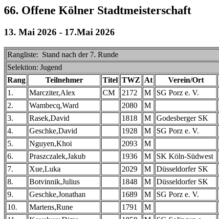
66. Offene Kölner Stadtmeisterschaft
13. Mai 2026 - 17.Mai 2026
Rangliste: Stand nach der 7. Runde
Selektion: Jugend
Rang
Teilnehmer
Titel
TWZ
At
Verein/Ort
1.
Marcziter,Alex
CM
2172
M
SG Porz e. V.
2.
Wambecq,Ward
2080
M
3.
Rasek,David
1818
M
Godesberger SK
4.
Geschke,David
1928
M
SG Porz e. V.
5.
Nguyen,Khoi
2093
M
6.
Praszczalek,Jakub
1936
M
SK Köln-Südwest
7.
Xue,Luka
2029
M
Düsseldorfer SK
8.
Botvinnik,Julius
1848
M
Düsseldorfer SK
9.
Geschke,Jonathan
1689
M
SG Porz e. V.
10.
Martens,Rune
1791
M