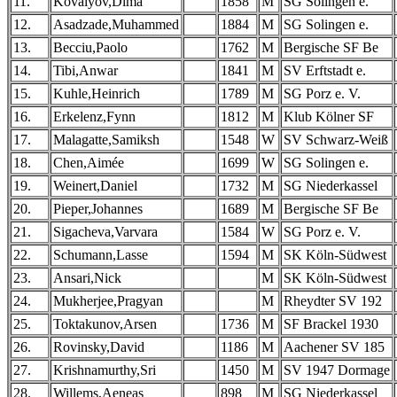
11.
Kovalyov,Dima
1858
M
SG Solingen e.
12.
Asadzade,Muhammed
1884
M
SG Solingen e.
13.
Becciu,Paolo
1762
M
Bergische SF Be
14.
Tibi,Anwar
1841
M
SV Erftstadt e.
15.
Kuhle,Heinrich
1789
M
SG Porz e. V.
16.
Erkelenz,Fynn
1812
M
Klub Kölner SF
17.
Malagatte,Samiksh
1548
W
SV Schwarz-Weiß
18.
Chen,Aimée
1699
W
SG Solingen e.
19.
Weinert,Daniel
1732
M
SG Niederkassel
20.
Pieper,Johannes
1689
M
Bergische SF Be
21.
Sigacheva,Varvara
1584
W
SG Porz e. V.
22.
Schumann,Lasse
1594
M
SK Köln-Südwest
23.
Ansari,Nick
M
SK Köln-Südwest
24.
Mukherjee,Pragyan
M
Rheydter SV 192
25.
Toktakunov,Arsen
1736
M
SF Brackel 1930
26.
Rovinsky,David
1186
M
Aachener SV 185
27.
Krishnamurthy,Sri
1450
M
SV 1947 Dormage
28.
Willems,Aeneas
898
M
SG Niederkassel