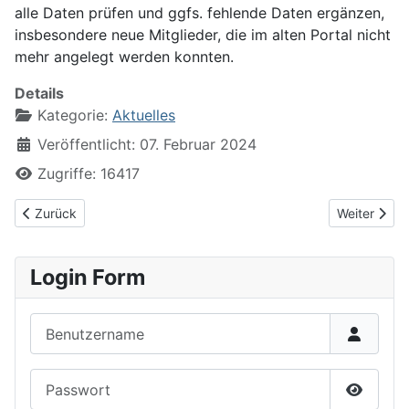
alle Daten prüfen und ggfs. fehlende Daten ergänzen,
insbesondere neue Mitglieder, die im alten Portal nicht
mehr angelegt werden konnten.
Details
Kategorie:
Aktuelles
Veröffentlicht: 07. Februar 2024
Zugriffe: 16417
Vorheriger Beitrag: GM Dr. Robert Hübner verstorben
Nächster Be
Zurück
Weiter
Login Form
Benutzername
Passwort