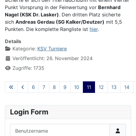
sicherte er sich den Titel hauchdünn mit einem Viertel
Punkt Vorsprung in der Feinwertung vor
Bernhard
Nagel (KSK Dr. Lasker)
. Den dritten Platz sicherte
sich
Andreas Gerdau (SG Kalker/Deutzer)
mit 5,5
Punkten. Die komplette Rangliste ist
hier
.
Details
Kategorie:
KSV Turniere
Veröffentlicht: 26. November 2024
Zugriffe: 1735
6
7
8
9
10
11
12
13
14
Seite 11 von 22
Login Form
Benutzername