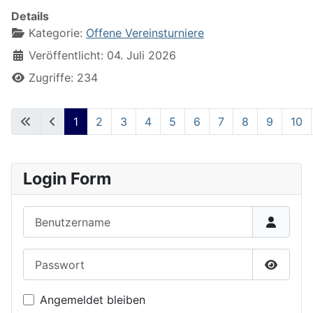
Details
Kategorie:
Offene Vereinsturniere
Veröffentlicht: 04. Juli 2026
Zugriffe: 234
1
2
3
4
5
6
7
8
9
10
Seite 1 von 22
Login Form
Benutzername
Passwort
Passwor
Angemeldet bleiben