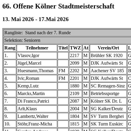
66. Offene Kölner Stadtmeisterschaft
13. Mai 2026 - 17.Mai 2026
Rangliste: Stand nach der 7. Runde
Selektion: Senioren
Rang
Teilnehmer
Titel
TWZ
At
Verein/Ort
L
1.
Vlasov,Igor
2217
M
Brühler SK 1920
2.
Jügel,Marcel
2099
M
DJK Aufwärts St
3.
Huesmann,Thomas
FM
2202
M
Aachener SV 185
4.
Ivic,Roman
FM
2201
M
DJK Aufwärts St
5.
Kemp,Lutz
1880
M
SC Remagen-Sinz
6.
Marcks,Martin
2109
M
Betriebssportge
7.
Di Franco,Patrici
2087
M
Kölner SK Dr. L
8.
Arlt,Klaus
2004
M
SG Kalker/Deutz
9.
Lambertz,Walter
1804
M
SV Turm Berghei
10.
Stöhr,Franz-Micha
1815
M
SK Turm Euskirc