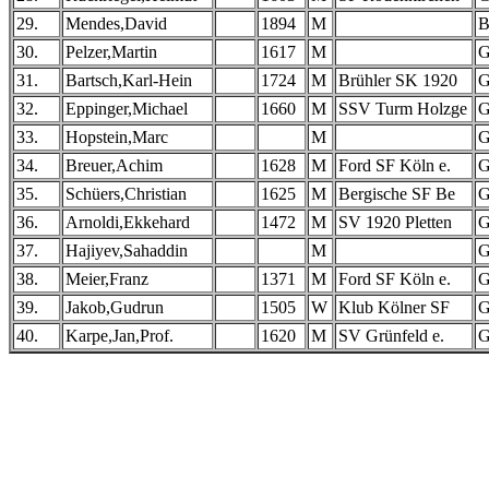
29.
Mendes,David
1894
M
30.
Pelzer,Martin
1617
M
31.
Bartsch,Karl-Hein
1724
M
Brühler SK 1920
32.
Eppinger,Michael
1660
M
SSV Turm Holzge
33.
Hopstein,Marc
M
34.
Breuer,Achim
1628
M
Ford SF Köln e.
35.
Schüers,Christian
1625
M
Bergische SF Be
36.
Arnoldi,Ekkehard
1472
M
SV 1920 Pletten
37.
Hajiyev,Sahaddin
M
38.
Meier,Franz
1371
M
Ford SF Köln e.
39.
Jakob,Gudrun
1505
W
Klub Kölner SF
40.
Karpe,Jan,Prof.
1620
M
SV Grünfeld e.