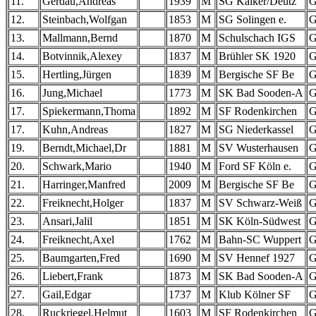
11.
Gerdau,Andreas
1939
M
SG Kalker/Deutz
12.
Steinbach,Wolfgan
1853
M
SG Solingen e.
13.
Mallmann,Bernd
1870
M
Schulschach IGS
14.
Botvinnik,Alexey
1837
M
Brühler SK 1920
15.
Hertling,Jürgen
1839
M
Bergische SF Be
16.
Jung,Michael
1773
M
SK Bad Sooden-A
17.
Spiekermann,Thoma
1892
M
SF Rodenkirchen
17.
Kuhn,Andreas
1827
M
SG Niederkassel
19.
Berndt,Michael,Dr
1881
M
SV Wusterhausen
20.
Schwark,Mario
1940
M
Ford SF Köln e.
21.
Harringer,Manfred
2009
M
Bergische SF Be
22.
Freiknecht,Holger
1837
M
SV Schwarz-Weiß
23.
Ansari,Jalil
1851
M
SK Köln-Südwest
24.
Freiknecht,Axel
1762
M
Bahn-SC Wuppert
25.
Baumgarten,Fred
1690
M
SV Hennef 1927
26.
Liebert,Frank
1873
M
SK Bad Sooden-A
27.
Gail,Edgar
1737
M
Klub Kölner SF
28.
Ruckriegel,Helmut
1603
M
SF Rodenkirchen