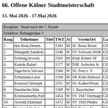
66. Offene Kölner Stadtmeisterschaft
13. Mai 2026 - 17.Mai 2026
Rangliste: Stand nach der 7. Runde
Selektion: Ratinggruppe 3
Rang
Teilnehmer
Titel
TWZ
At
Verein/Ort
La
1.
den Brok,Dennis
1583
M
SC Bonn Beuel
G
2.
Malagatte,Samiksh
1548
W
SV Schwarz-Weiß
G
3.
Schönig,Severin
1565
M
Klub Kölner SF
G
4.
Kaierle,Rafael
1577
M
DJK Aufwärts St
G
5.
Sigacheva,Varvara
1584
W
SG Porz e. V.
G
6.
Schumann,Lasse
1594
M
SK Köln-Südwest
G
7.
Krenzel,Christoph
1551
M
SG Kalker/Deutz
G
8.
Staudacher,Julia
1509
W
1. Bayerischer
G
9.
Krishnamurthy,Pad
1454
W
SV 1947 Dormage
G
10.
Arnoldi,Ekkehard
1472
M
SV 1920 Pletten
G