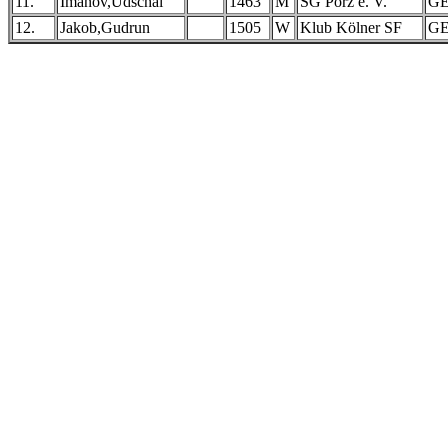
11.
Imanov,Udschal
1463
M
SG Porz e. V.
G
12.
Jakob,Gudrun
1505
W
Klub Kölner SF
G